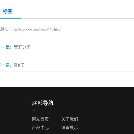
标签
文网址：
http://ycyoude.com/news/445.html
上一篇：
管汇分类
下一篇：
没有了
底部导航
网站首页
关于我们
产品中心
设备展示