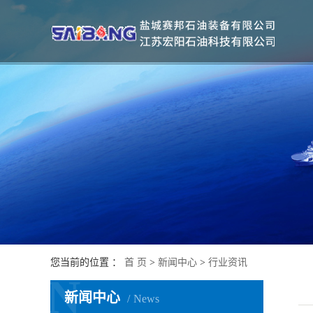
您当前的位置 ：
首 页
>
新闻中心
>
行业资讯
N
新闻中心
News