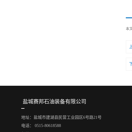
本
盐城赛邦石油装备有限公司
地址：盐城市建湖县民营工业园区6号路21号
电话： 0515-80618588