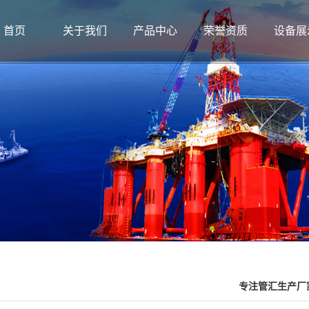
首页
关于我们
产品中心
荣誉资质
设备展
专注管汇生产厂