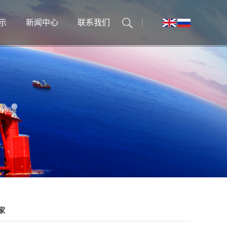
示
新闻中心
联系我们
家