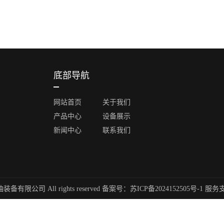
底部导航
网站首页
关于我们
产品中心
设备展示
新闻中心
联系我们
装备有限公司 All rights reserved 备案号：
苏ICP备2024152505号-1
服务