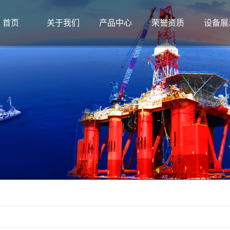
首页
关于我们
产品中心
荣誉资质
设备展