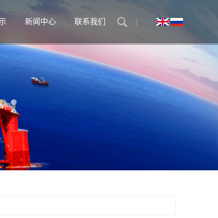
示
新闻中心
联系我们